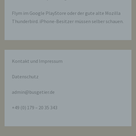
Daten im Auftrag des Verantwortlichen
verarbeitet.
Flym im
Google PlayStore
oder der gute alte Mozilla
Thunderbird. iPhone-Besitzer müssen selber schauen.
i) Empfänger
Empfänger ist eine natürliche oder juristische
Person, Behörde, Einrichtung oder andere
Stelle, der personenbezogene Daten
offengelegt werden, unabhängig davon, ob
Kontakt und Impressum
es sich bei ihr um einen Dritten handelt oder
nicht. Behörden, die im Rahmen eines
bestimmten Untersuchungsauftrags nach
Datenschutz
dem Unionsrecht oder dem Recht der
Mitgliedstaaten möglicherweise
personenbezogene Daten erhalten, gelten
admin@busgetier.de
jedoch nicht als Empfänger.
+49 (0) 179 – 20 35 343
j) Dritter
Dritter ist eine natürliche oder juristische
Person, Behörde, Einrichtung oder andere