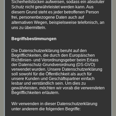
Sicherheitslücken aufweisen, sodass ein absoluter
Schutz nicht gewährleistet werden kann. Aus
Juni 2025
(8)
diesem Grund steht es jeder betroffenen Person
frei, personenbezogene Daten auch auf
Mai 2025
(5)
alternativen Wegen, beispielsweise telefonisch, an
uns zu übermitteln.
August 2024
(11)
Begriffsbestimmungen
Juli 2024
(5)
Die Datenschutzerklärung beruht auf den
Mai 2024
(9)
Begrifflichkeiten, die durch den Europäischen
Richtlinien- und Verordnungsgeber beim Erlass
der Datenschutz-Grundverordnung (DS-GVO)
April 2024
(2)
verwendet wurden. Unsere Datenschutzerklärung
soll sowohl für die Öffentlichkeit als auch für
August 2023
(17)
unsere Kunden und Geschäftspartner einfach
lesbar und verständlich sein. Um dies zu
Juni 2023
(1)
gewährleisten, möchten wir vorab die verwendeten
Begrifflichkeiten erläutern.
April 2023
(8)
Wir verwenden in dieser Datenschutzerklärung
unter anderem die folgenden Begriffe:
August 2022
(14)