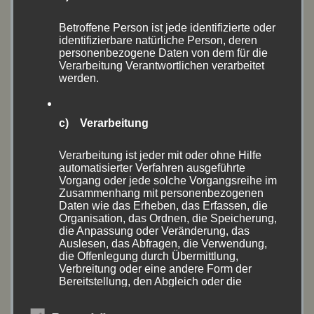
August 2020
(18)
Betroffene Person ist jede identifizierte oder
identifizierbare natürliche Person, deren
Juli 2020
(1)
personenbezogene Daten von dem für die
Verarbeitung Verantwortlichen verarbeitet
Juni 2020
(10)
werden.
Mai 2020
(1)
c) Verarbeitung
April 2020
(1)
Verarbeitung ist jeder mit oder ohne Hilfe
Oktober 2019
(2)
automatisierter Verfahren ausgeführte
Vorgang oder jede solche Vorgangsreihe im
Zusammenhang mit personenbezogenen
September 2019
(6)
Daten wie das Erheben, das Erfassen, die
Organisation, das Ordnen, die Speicherung,
August 2019
(13)
die Anpassung oder Veränderung, das
Auslesen, das Abfragen, die Verwendung,
die Offenlegung durch Übermittlung,
Juli 2019
(2)
Verbreitung oder eine andere Form der
Bereitstellung, den Abgleich oder die
Juni 2019
(9)
Verknüpfung, die Einschränkung, das
Löschen oder die Vernichtung.