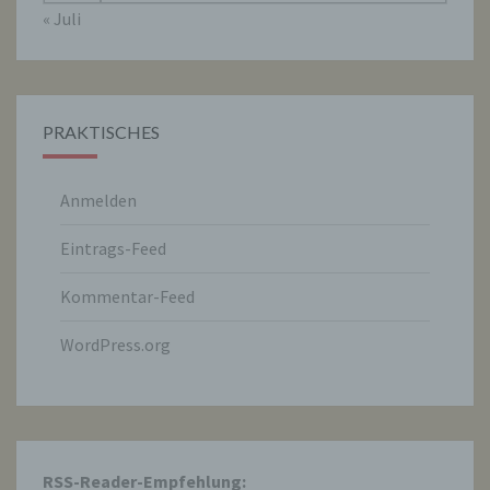
« Juli
Verantwortlicher oder für die Verarbeitung
Verantwortlicher ist die natürliche oder
juristische Person, Behörde, Einrichtung
oder andere Stelle, die allein oder
gemeinsam mit anderen über die Zwecke
PRAKTISCHES
und Mittel der Verarbeitung von
personenbezogenen Daten entscheidet.
Sind die Zwecke und Mittel dieser
Verarbeitung durch das Unionsrecht oder
Anmelden
das Recht der Mitgliedstaaten vorgegeben,
so kann der Verantwortliche
Eintrags-Feed
beziehungsweise können die bestimmten
Kriterien seiner Benennung nach dem
Kommentar-Feed
Unionsrecht oder dem Recht der
Mitgliedstaaten vorgesehen werden.
WordPress.org
h) Auftragsverarbeiter
Auftragsverarbeiter ist eine natürliche oder
juristische Person, Behörde, Einrichtung
oder andere Stelle, die personenbezogene
RSS-Reader-Empfehlung: