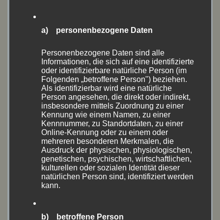
Juni 2022
(11)
a) personenbezogene Daten
Mai 2022
(1)
Personenbezogene Daten sind alle
April 2022
(1)
Informationen, die sich auf eine identifizierte
oder identifizierbare natürliche Person (im
März 2022
(1)
Folgenden „betroffene Person") beziehen.
Als identifizierbar wird eine natürliche
Person angesehen, die direkt oder indirekt,
September 2021
(1)
insbesondere mittels Zuordnung zu einer
Kennung wie einem Namen, zu einer
August 2021
(14)
Kennnummer, zu Standortdaten, zu einer
Online-Kennung oder zu einem oder
Juli 2021
(1)
mehreren besonderen Merkmalen, die
Ausdruck der physischen, physiologischen,
genetischen, psychischen, wirtschaftlichen,
Juni 2021
(3)
kulturellen oder sozialen Identität dieser
natürlichen Person sind, identifiziert werden
Mai 2021
(4)
kann.
September 2020
(1)
b) betroffene Person