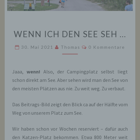
WENN
WENN ICH DEN SEE SEH …
ICH
DEN
Kommentare
30. Mai 2021
Thomas
0 Kommentare
SEE
SEH
…
Jaaa,
wenn!
Also, der Campingplatz selbst liegt
schon direkt am See. Aber sehen wird man den See von
den meisten Plätzen aus nie. Zu weit weg. Zu verbaut.
Das Beitrags-Bild zeigt den Blick ca auf der Hälfte vom
Weg von unserem Platz zum See.
Wir haben schon vor Wochen reserviert – dafür auch
den Katzen-Platz bekommen. Etwa 800 Meter weit