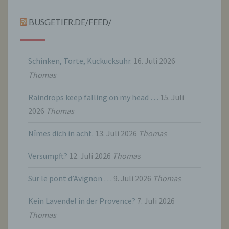
Stelle außer der betroffenen Person, dem
Verantwortlichen, dem Auftragsverarbeiter
BUSGETIER.DE/FEED/
und den Personen, die unter der
unmittelbaren Verantwortung des
Verantwortlichen oder des
Auftragsverarbeiters befugt sind, die
Schinken, Torte, Kuckucksuhr.
16. Juli 2026
personenbezogenen Daten zu verarbeiten.
Thomas
k) Einwilligung
Raindrops keep falling on my head …
15. Juli
2026
Thomas
Einwilligung ist jede von der betroffenen
Person freiwillig für den bestimmten Fall in
Nîmes dich in acht.
13. Juli 2026
Thomas
informierter Weise und unmissverständlich
abgegebene Willensbekundung in Form
einer Erklärung oder einer sonstigen
Versumpft?
12. Juli 2026
Thomas
eindeutigen bestätigenden Handlung, mit der
die betroffene Person zu verstehen gibt, dass
Sur le pont d’Avignon …
9. Juli 2026
Thomas
sie mit der Verarbeitung der sie betreffenden
personenbezogenen Daten einverstanden
ist.
Kein Lavendel in der Provence?
7. Juli 2026
Thomas