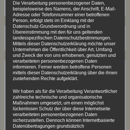
Die Verarbeitung personenbezogener Daten,
beispielsweise des Namens, der Anschrift, E-Mail-
Adresse oder Telefonnummer einer betroffenen
Person, erfolgt stets im Einklang mit der
Datenschutz-Grundverordnung und in
Übereinstimmung mit den für uns geltenden
Suchen
Suchen
landesspezifischen Datenschutzbestimmungen.
nach:
Mittels dieser Datenschutzerklärung möchte unser
Unternehmen die Öffentlichkeit über Art, Umfang
und Zweck der von uns erhobenen, genutzten und
verarbeiteten personenbezogenen Daten
informieren. Ferner werden betroffene Personen
ARTIKEL-ARCHIV
mittels dieser Datenschutzerklärung über die ihnen
zustehenden Rechte aufgeklärt.
Juli 2026
(8)
Wir haben als für die Verarbeitung Verantwortlicher
zahlreiche technische und organisatorische
Mai 2026
(2)
Maßnahmen umgesetzt, um einen möglichst
lückenlosen Schutz der über diese Internetseite
April 2026
(4)
verarbeiteten personenbezogenen Daten
sicherzustellen. Dennoch können Internetbasierte
September 2025
(7)
Datenübertragungen grundsätzlich