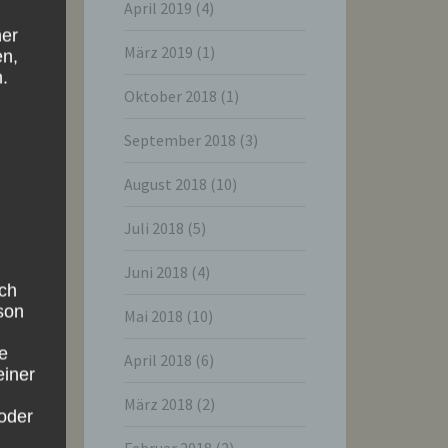
April 2019
(4)
ner
März 2019
(1)
en,
.
Oktober 2018
(1)
September 2018
(3)
August 2018
(10)
Juli 2018
(5)
Juni 2018
(4)
ich
rson
Mai 2018
(10)
ie
April 2018
(6)
einer
März 2018
(2)
oder