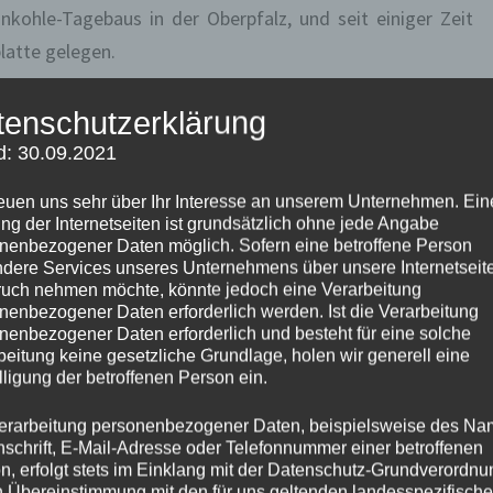
kohle-Tagebaus in der Oberpfalz, und seit einiger Zeit
latte gelegen.
 See. Klingt nach Alpen. Ist es aber nicht.
tenschutzerklärung
d: 30.09.2021
aurant, alles nett. Okay, nett ist die kleine Schwester von
reuen uns sehr über Ihr Interesse an unserem Unternehmen. Ein
ürs Wochenende okay – für mehr, für uns, eher nicht.
ng der Internetseiten ist grundsätzlich ohne jede Angabe
nenbezogener Daten möglich. Sofern eine betroffene Person
dere Services unseres Unternehmens über unsere Internetseite
uch nehmen möchte, könnte jedoch eine Verarbeitung
nenbezogener Daten erforderlich werden. Ist die Verarbeitung
nenbezogener Daten erforderlich und besteht für eine solche
beitung keine gesetzliche Grundlage, holen wir generell eine
lligung der betroffenen Person ein.
erarbeitung personenbezogener Daten, beispielsweise des Na
nschrift, E-Mail-Adresse oder Telefonnummer einer betroffenen
n, erfolgt stets im Einklang mit der Datenschutz-Grundverordnu
n Übereinstimmung mit den für uns geltenden landesspezifisch