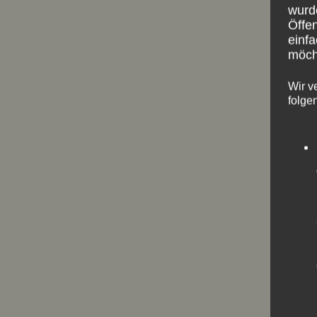
wurd
Öffen
einfa
möcht
Wir v
folge