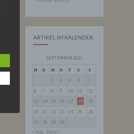
Februar 2018
(2)
r
ARTIKEL IM KALENDER
are
SEPTEMBER 2021
 dem
.
M
D
M
D
F
S
S
1
2
3
4
5
6
7
8
9
10
11
12
13
14
15
16
17
18
19
r
20
21
22
23
24
25
26
nen
 das
27
28
29
30
ung,
« Aug.
März »