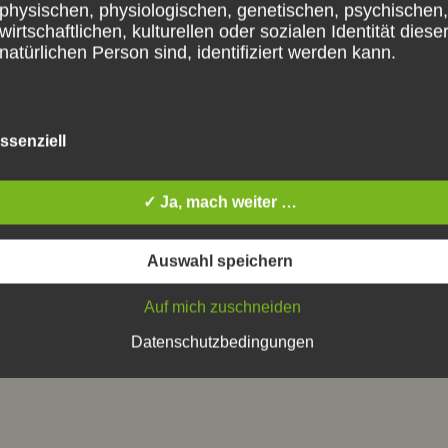
physischen, physiologischen, genetischen, psychischen,
wirtschaftlichen, kulturellen oder sozialen Identität diese
natürlichen Person sind, identifiziert werden kann.
b) betroffene Person
ssenziell
Betroffene Person ist jede identifizierte oder identifizierb
natürliche Person, deren personenbezogene Daten von
✓ Ja, mach weiter …
für die Verarbeitung Verantwortlichen verarbeitet werden
Auswahl speichern
c) Verarbeitung
Auf mich zuschneiden
Datenschutzbedingungen
Verarbeitung ist jeder mit oder ohne Hilfe automatisierte
Verfahren ausgeführte Vorgang oder jede solche
Vorgangsreihe im Zusammenhang mit personenbezoge
Daten wie das Erheben, das Erfassen, die Organisation,
Ordnen, die Speicherung, die Anpassung oder Veränder