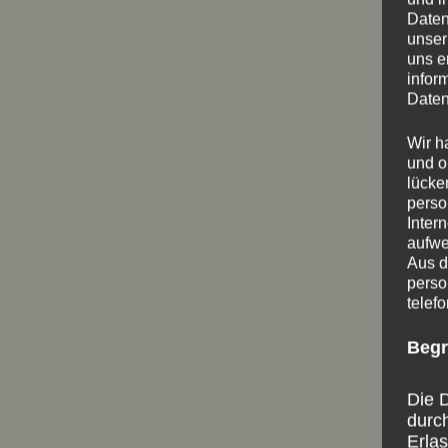
Daten
unser
uns e
infor
Daten
Wir h
und o
lücke
perso
Inter
aufwe
Aus d
perso
telef
Begr
Die D
durc
Erla