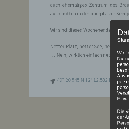
auch ehemaliges Zentrum des Braun
auch mitten in der oberpfälzer Seenp
Wir sind dieses Wochenende am Murner
Da
Stan
Netter Platz, netter See, nettes Rest
Wir f
… Nein, wirklich einfach nett hier. F
Nutzu
perso
beson
Anspr
49° 20.545 N 12° 12.532 E
perso
perso
Verar
Einwi
Die V
der A
Perso
und i