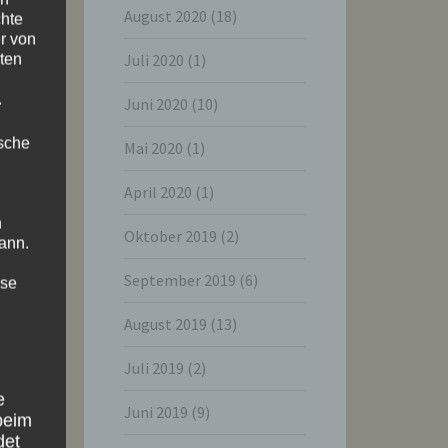
August 2020
(18)
chte
r von
Juli 2020
(1)
ten
.
Juni 2020
(10)
ische
Mai 2020
(1)
April 2020
(1)
n
Oktober 2019
(2)
ann.
September 2019
(6)
ise
August 2019
(13)
Juli 2019
(2)
e
Juni 2019
(9)
beim
det