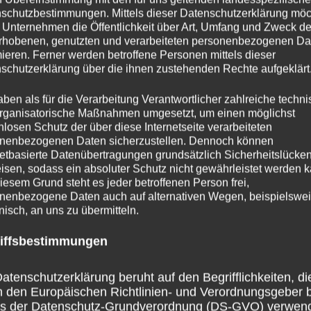
schutzbestimmungen. Mittels dieser Datenschutzerklärung mö
 Unternehmen die Öffentlichkeit über Art, Umfang und Zweck de
rhobenen, genutzten und verarbeiteten personenbezogenen Da
mieren. Ferner werden betroffene Personen mittels dieser
schutzerklärung über die ihnen zustehenden Rechte aufgeklärt
aben als für die Verarbeitung Verantwortlicher zahlreiche techn
rganisatorische Maßnahmen umgesetzt, um einen möglichst
nlosen Schutz der über diese Internetseite verarbeiteten
nenbezogenen Daten sicherzustellen. Dennoch können
netbasierte Datenübertragungen grundsätzlich Sicherheitslücke
isen, sodass ein absoluter Schutz nicht gewährleistet werden k
iesem Grund steht es jeder betroffenen Person frei,
nenbezogene Daten auch auf alternativen Wegen, beispielswe
onisch, an uns zu übermitteln.
iffsbestimmungen
atenschutzerklärung beruht auf den Begrifflichkeiten, di
h den Europäischen Richtlinien- und Verordnungsgeber 
ss der Datenschutz-Grundverordnung (DS-GVO) verwen