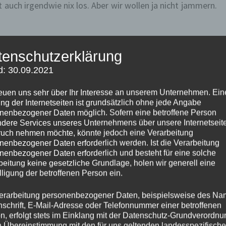
lt auch irgendwie nix los. Aber wir wollen ja nicht jammern.
ds auch nur für eine Nacht was frei ist. Die Insel ist brutal
tenschutzerklärung
n. Selbst die Einheimischen sind überrascht.
d: 30.09.2021
lplatz bei Proccio ergattern können. Und dann? Im
reuen uns sehr über Ihr Interesse an unserem Unternehmen. Ein
ng der Internetseiten ist grundsätzlich ohne jede Angabe
el. Aber ob es auf dem Festland besser ausschaut? Naja,
nenbezogener Daten möglich. Sofern eine betroffene Person
dere Services unseres Unternehmens über unsere Internetseite
uch nehmen möchte, könnte jedoch eine Verarbeitung
nenbezogener Daten erforderlich werden. Ist die Verarbeitung
nenbezogener Daten erforderlich und besteht für eine solche
beitung keine gesetzliche Grundlage, holen wir generell eine
lligung der betroffenen Person ein.
erarbeitung personenbezogener Daten, beispielsweise des Na
nschrift, E-Mail-Adresse oder Telefonnummer einer betroffenen
n, erfolgt stets im Einklang mit der Datenschutz-Grundverordnu
n Übereinstimmung mit den für uns geltenden landesspezifisch