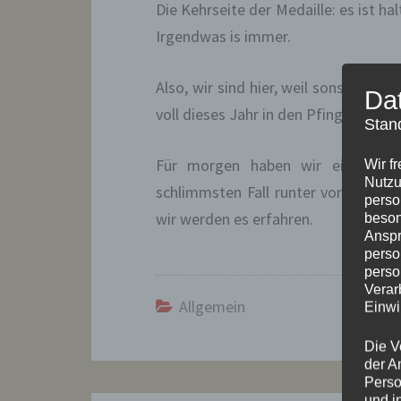
Die Kehrseite der Medaille: es ist ha
Irgendwas is immer.
Also, wir sind hier, weil sonst nirgen
Da
voll dieses Jahr in den Pfingst-Ferie
Stan
Für morgen haben wir einen Stel
Wir f
Nutzu
schlimmsten Fall runter von der Ins
perso
wir werden es erfahren.
beson
Anspr
perso
perso
Verar
Allgemein
Einwi
Die V
der A
Perso
und i