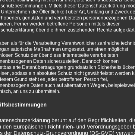
schutzbestimmungen. Mittels dieser Datenschutzerklärung mö
 Unternehmen die Öffentlichkeit über Art, Umfang und Zweck de
NÄCHSTER
rhobenen, genutzten und verarbeiteten personenbezogenen Da
Surf And Volley
mieren. Ferner werden betroffene Personen mittels dieser
schutzerklärung über die ihnen zustehenden Rechte aufgeklärt
aben als für die Verarbeitung Verantwortlicher zahlreiche techn
rganisatorische Maßnahmen umgesetzt, um einen möglichst
nlosen Schutz der über diese Internetseite verarbeiteten
nenbezogenen Daten sicherzustellen. Dennoch können
netbasierte Datenübertragungen grundsätzlich Sicherheitslücke
Königliche Ruhe
“
isen, sodass ein absoluter Schutz nicht gewährleistet werden k
iesem Grund steht es jeder betroffenen Person frei,
nenbezogene Daten auch auf alternativen Wegen, beispielswe
usgetier
onisch, an uns zu übermitteln.
iffsbestimmungen
ar
atenschutzerklärung beruht auf den Begrifflichkeiten, di
h den Europäischen Richtlinien- und Verordnungsgeber 
fentlicht.
Erforderliche Felder sind mit
*
markiert
ss der Datenschutz-Grundverordnung (DS-GVO) verwen