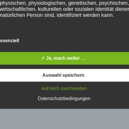
physischen, physiologischen, genetischen, psychischen,
wirtschaftlichen, kulturellen oder sozialen Identität diese
natürlichen Person sind, identifiziert werden kann.
b) betroffene Person
ssenziell
Betroffene Person ist jede identifizierte oder identifizierb
natürliche Person, deren personenbezogene Daten von
✓ Ja, mach weiter …
für die Verarbeitung Verantwortlichen verarbeitet werden
te in diesem Browser für meinen nächsten Kommentar
Auswahl speichern
c) Verarbeitung
Auf mich zuschneiden
Datenschutzbedingungen
Verarbeitung ist jeder mit oder ohne Hilfe automatisierte
Verfahren ausgeführte Vorgang oder jede solche
Vorgangsreihe im Zusammenhang mit personenbezoge
Daten wie das Erheben, das Erfassen, die Organisation,
Ordnen, die Speicherung, die Anpassung oder Veränder