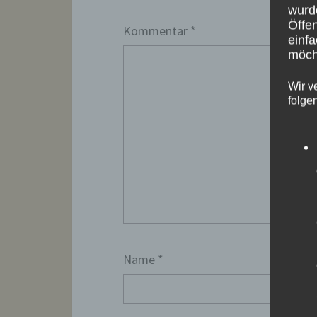
wurd
Öffen
Kommentar
*
einfa
möcht
Wir v
folge
Name
*