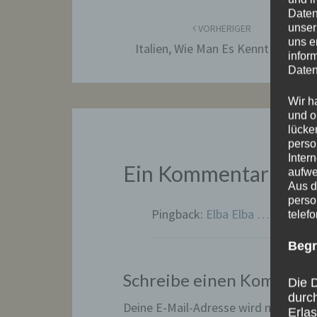
Beitragsnavigation
Daten
unser
VORHERIGER
uns e
Italien, Wie Man Es Kennt Und …
infor
Daten
Wir h
und o
lücke
perso
Inter
Ein Kommentar zu „
aufwe
Aus d
perso
Pingback:
Elba Elba … – Das B
telef
Begr
Schreibe einen Komment
Die D
durc
Deine E-Mail-Adresse wird nicht veröf
Erla