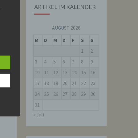
ARTIKEL IM KALENDER
r
AUGUST 2026
M
D
M
D
F
S
S
1
2
are
 dem
3
4
5
6
7
8
9
.
10
11
12
13
14
15
16
17
18
19
20
21
22
23
24
25
26
27
28
29
30
31
r
« Juli
nen
 das
ung,