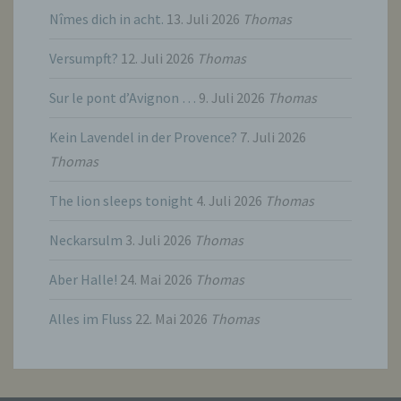
Auftragsverarbeiters befugt sind, die
Nîmes dich in acht.
13. Juli 2026
Thomas
personenbezogenen Daten zu verarbeiten.
Versumpft?
12. Juli 2026
Thomas
k) Einwilligung
Sur le pont d’Avignon …
9. Juli 2026
Thomas
Einwilligung ist jede von der betroffenen
Kein Lavendel in der Provence?
7. Juli 2026
Person freiwillig für den bestimmten Fall in
Thomas
informierter Weise und unmissverständlich
abgegebene Willensbekundung in Form
einer Erklärung oder einer sonstigen
The lion sleeps tonight
4. Juli 2026
Thomas
eindeutigen bestätigenden Handlung, mit der
die betroffene Person zu verstehen gibt, dass
Neckarsulm
3. Juli 2026
Thomas
sie mit der Verarbeitung der sie betreffenden
personenbezogenen Daten einverstanden
ist.
Aber Halle!
24. Mai 2026
Thomas
Alles im Fluss
22. Mai 2026
Thomas
Name und Anschrift des für die Verarbeitung
Verantwortlichen
Verantwortlicher im Sinne der Datenschutz-