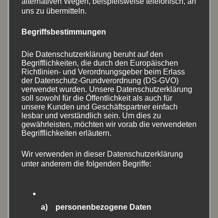
alternativen Wegen, beispielsweise telefonisch, an
April 2024
(2)
uns zu übermitteln.
August 2023
(17)
Begriffsbestimmungen
Juni 2023
(1)
Die Datenschutzerklärung beruht auf den
Begrifflichkeiten, die durch den Europäischen
April 2023
(8)
Richtlinien- und Verordnungsgeber beim Erlass
der Datenschutz-Grundverordnung (DS-GVO)
verwendet wurden. Unsere Datenschutzerklärung
August 2022
(14)
soll sowohl für die Öffentlichkeit als auch für
unsere Kunden und Geschäftspartner einfach
Juni 2022
(11)
lesbar und verständlich sein. Um dies zu
gewährleisten, möchten wir vorab die verwendeten
Begrifflichkeiten erläutern.
Mai 2022
(1)
Wir verwenden in dieser Datenschutzerklärung
April 2022
(1)
unter anderem die folgenden Begriffe:
März 2022
(1)
September 2021
(1)
a) personenbezogene Daten