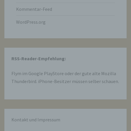
oder andere Stelle, die allein oder
gemeinsam mit anderen über die Zwecke
Kommentar-Feed
und Mittel der Verarbeitung von
personenbezogenen Daten entscheidet.
WordPress.org
Sind die Zwecke und Mittel dieser
Verarbeitung durch das Unionsrecht oder
das Recht der Mitgliedstaaten vorgegeben,
so kann der Verantwortliche
beziehungsweise können die bestimmten
Kriterien seiner Benennung nach dem
Unionsrecht oder dem Recht der
RSS-Reader-Empfehlung:
Mitgliedstaaten vorgesehen werden.
Flym im
Google PlayStore
oder der gute alte Mozilla
h) Auftragsverarbeiter
Thunderbird. iPhone-Besitzer müssen selber schauen.
Auftragsverarbeiter ist eine natürliche oder
juristische Person, Behörde, Einrichtung
oder andere Stelle, die personenbezogene
Daten im Auftrag des Verantwortlichen
verarbeitet.
Kontakt und Impressum