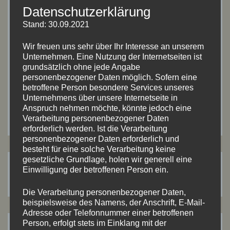
Datenschutzerklärung
Name, E-Mail-Adresse und Website in diesem
Stand: 30.09.2021
Browser für meinen nächsten Kommentar
Wir freuen uns sehr über Ihr Interesse an unserem
speichern.
Unternehmen. Eine Nutzung der Internetseiten ist
grundsätzlich ohne jede Angabe
personenbezogener Daten möglich. Sofern eine
betroffene Person besondere Services unseres
Unternehmens über unsere Internetseite in
Anspruch nehmen möchte, könnte jedoch eine
Verarbeitung personenbezogener Daten
erforderlich werden. Ist die Verarbeitung
personenbezogener Daten erforderlich und
besteht für eine solche Verarbeitung keine
gesetzliche Grundlage, holen wir generell eine
Einwilligung der betroffenen Person ein.
Suchen
Suchen
nach:
Die Verarbeitung personenbezogener Daten,
beispielsweise des Namens, der Anschrift, E-Mail-
Adresse oder Telefonnummer einer betroffenen
Person, erfolgt stets im Einklang mit der