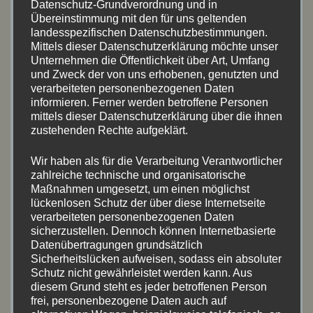
ARTIKEL-ARCHIV
Datenschutz-Grundverordnung und in
Übereinstimmung mit den für uns geltenden
landesspezifischen Datenschutzbestimmungen.
Juli 2026
(8)
Mittels dieser Datenschutzerklärung möchte unser
Unternehmen die Öffentlichkeit über Art, Umfang
Mai 2026
(2)
und Zweck der von uns erhobenen, genutzten und
verarbeiteten personenbezogenen Daten
informieren. Ferner werden betroffene Personen
April 2026
(4)
mittels dieser Datenschutzerklärung über die ihnen
zustehenden Rechte aufgeklärt.
September 2025
(7)
Wir haben als für die Verarbeitung Verantwortlicher
Juni 2025
(8)
zahlreiche technische und organisatorische
Maßnahmen umgesetzt, um einen möglichst
Mai 2025
(5)
lückenlosen Schutz der über diese Internetseite
verarbeiteten personenbezogenen Daten
August 2024
(11)
sicherzustellen. Dennoch können Internetbasierte
Datenübertragungen grundsätzlich
Juli 2024
(5)
Sicherheitslücken aufweisen, sodass ein absoluter
Schutz nicht gewährleistet werden kann. Aus
diesem Grund steht es jeder betroffenen Person
Mai 2024
(9)
frei, personenbezogene Daten auch auf