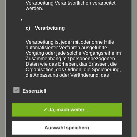
Verarbeitung Verantwortlichen verarbeitet
werden.
September 2019
(6)
August 2019
(13)
c) Verarbeitung
Juli 2019
(2)
Verarbeitung ist jeder mit oder ohne Hilfe
automatisierter Verfahren ausgeführte
Juni 2019
(9)
Vorgang oder jede solche Vorgangsreihe im
Zusammenhang mit personenbezogenen
Daten wie das Erheben, das Erfassen, die
April 2019
(4)
Organisation, das Ordnen, die Speicherung,
die Anpassung oder Veränderung, das
März 2019
(1)
Auslesen, das Abfragen, die Verwendung,
die Offenlegung durch Übermittlung,
Essenziell
Verbreitung oder eine andere Form der
Oktober 2018
(1)
Bereitstellung, den Abgleich oder die
Verknüpfung, die Einschränkung, das
September 2018
(3)
Löschen oder die Vernichtung.
✓ Ja, mach weiter …
August 2018
(10)
Auswahl speichern
d) Einschränkung der Verarbeitung
Juli 2018
(5)