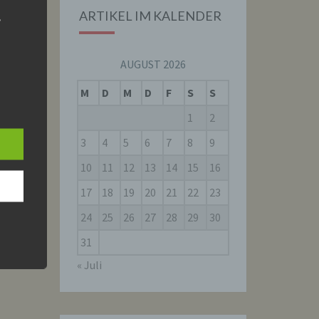
ARTIKEL IM KALENDER
r
AUGUST 2026
M
D
M
D
F
S
S
1
2
are
 dem
3
4
5
6
7
8
9
.
10
11
12
13
14
15
16
17
18
19
20
21
22
23
24
25
26
27
28
29
30
31
r
« Juli
nen
 das
ung,