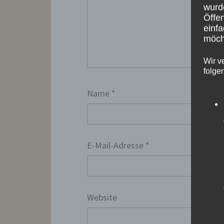
wurd
Öffen
einfa
möcht
Wir v
folge
Name
*
E-Mail-Adresse
*
Website