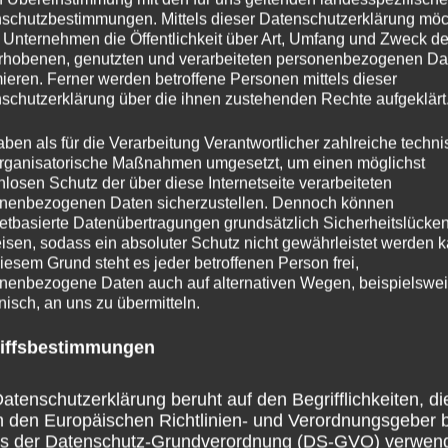
NÄCHSTER
schutzbestimmungen. Mittels dieser Datenschutzerklärung mö
Warum Brunsbüttel?
 Unternehmen die Öffentlichkeit über Art, Umfang und Zweck de
rhobenen, genutzten und verarbeiteten personenbezogenen Da
mieren. Ferner werden betroffene Personen mittels dieser
schutzerklärung über die ihnen zustehenden Rechte aufgeklärt
aben als für die Verarbeitung Verantwortlicher zahlreiche techn
rganisatorische Maßnahmen umgesetzt, um einen möglichst
nlosen Schutz der über diese Internetseite verarbeiteten
nenbezogenen Daten sicherzustellen. Dennoch können
ar
netbasierte Datenübertragungen grundsätzlich Sicherheitslücke
isen, sodass ein absoluter Schutz nicht gewährleistet werden k
fentlicht.
Erforderliche Felder sind mit
*
markiert
iesem Grund steht es jeder betroffenen Person frei,
nenbezogene Daten auch auf alternativen Wegen, beispielswe
onisch, an uns zu übermitteln.
iffsbestimmungen
atenschutzerklärung beruht auf den Begrifflichkeiten, di
h den Europäischen Richtlinien- und Verordnungsgeber 
ss der Datenschutz-Grundverordnung (DS-GVO) verwen