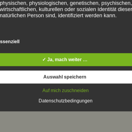
physischen, physiologischen, genetischen, psychischen,
wirtschaftlichen, kulturellen oder sozialen Identität diese
te in diesem Browser für meinen nächsten Kommentar
natürlichen Person sind, identifiziert werden kann.
b) betroffene Person
ssenziell
Betroffene Person ist jede identifizierte oder identifizierb
natürliche Person, deren personenbezogene Daten von
✓ Ja, mach weiter …
für die Verarbeitung Verantwortlichen verarbeitet werden
Auswahl speichern
c) Verarbeitung
Auf mich zuschneiden
Datenschutzbedingungen
Verarbeitung ist jeder mit oder ohne Hilfe automatisierte
Verfahren ausgeführte Vorgang oder jede solche
Vorgangsreihe im Zusammenhang mit personenbezoge
Daten wie das Erheben, das Erfassen, die Organisation,
Ordnen, die Speicherung, die Anpassung oder Veränder