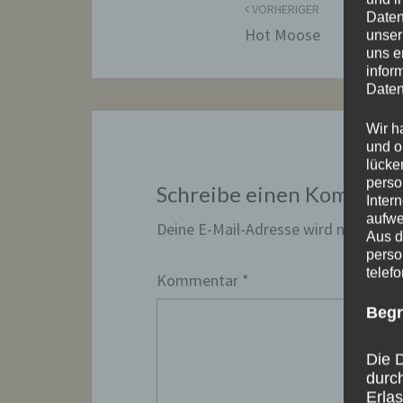
VORHERIGER
Daten
Hot Moose
unser
uns e
infor
Daten
Wir h
und o
lücke
perso
Schreibe einen Komment
Inter
aufwe
Deine E-Mail-Adresse wird nicht veröf
Aus d
perso
telef
Kommentar
*
Begr
Die D
durc
Erla