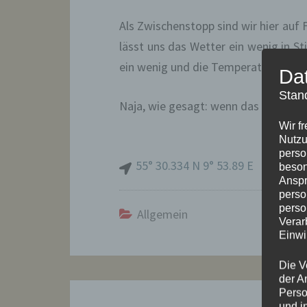
Als Zwischenstopp sind wir hier auf
lässt uns das Wetter ein wenig in S
ein wenig und die Temperaturen klet
Da
Stan
Naja, wie gesagt: wenn das Wasser w
Wir f
Nutzu
perso
55° 30.334 N 9° 53.89 E
beson
Anspr
perso
perso
Allgemein
Verar
Einwi
Die V
der A
Beitragsnavigation
Perso
und i