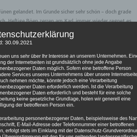
 Fünen gelandet. Im Grunde sicher sehr schön – doch grade
tich. Heftige Böen zerren am Karl, immer wieder regnet es
tern kaum über 15 Grad.
tenschutzerklärung
d: 30.09.2021
ärmer ist raus die Luft … Pool am Platz hat schon was.
reuen uns sehr über Ihr Interesse an unserem Unternehmen. Ein
ng der Internetseiten ist grundsätzlich ohne jede Angabe
nenbezogener Daten möglich. Sofern eine betroffene Person
dere Services unseres Unternehmens über unsere Internetseite
uch nehmen möchte, könnte jedoch eine Verarbeitung
nenbezogener Daten erforderlich werden. Ist die Verarbeitung
nenbezogener Daten erforderlich und besteht für eine solche
beitung keine gesetzliche Grundlage, holen wir generell eine
lligung der betroffenen Person ein.
erarbeitung personenbezogener Daten, beispielsweise des Na
nschrift, E-Mail-Adresse oder Telefonnummer einer betroffenen
n, erfolgt stets im Einklang mit der Datenschutz-Grundverordnu
n Übereinstimmung mit den für uns geltenden landesspezifisch