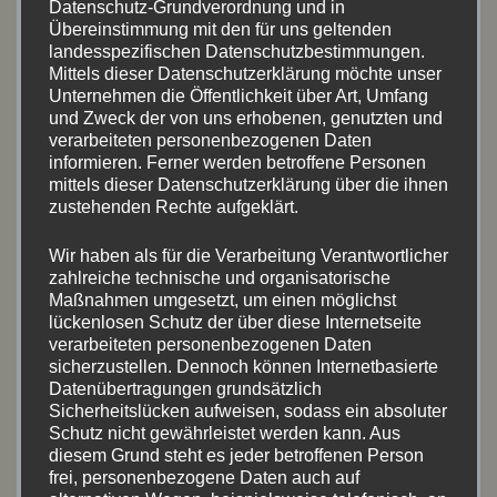
Datenschutz-Grundverordnung und in
Übereinstimmung mit den für uns geltenden
landesspezifischen Datenschutzbestimmungen.
Juli 2026
(8)
Mittels dieser Datenschutzerklärung möchte unser
Unternehmen die Öffentlichkeit über Art, Umfang
Mai 2026
(2)
und Zweck der von uns erhobenen, genutzten und
verarbeiteten personenbezogenen Daten
informieren. Ferner werden betroffene Personen
April 2026
(4)
mittels dieser Datenschutzerklärung über die ihnen
zustehenden Rechte aufgeklärt.
September 2025
(7)
Wir haben als für die Verarbeitung Verantwortlicher
Juni 2025
(8)
zahlreiche technische und organisatorische
Maßnahmen umgesetzt, um einen möglichst
Mai 2025
(5)
lückenlosen Schutz der über diese Internetseite
verarbeiteten personenbezogenen Daten
August 2024
(11)
sicherzustellen. Dennoch können Internetbasierte
Datenübertragungen grundsätzlich
Juli 2024
(5)
Sicherheitslücken aufweisen, sodass ein absoluter
Schutz nicht gewährleistet werden kann. Aus
diesem Grund steht es jeder betroffenen Person
Mai 2024
(9)
frei, personenbezogene Daten auch auf