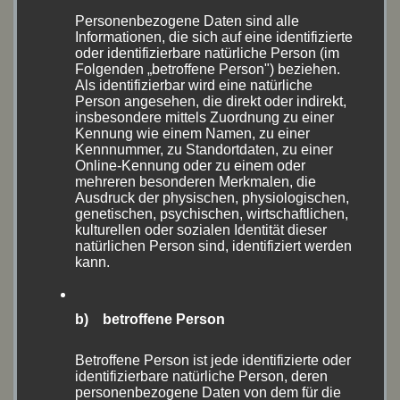
August 2021
(14)
Personenbezogene Daten sind alle
Informationen, die sich auf eine identifizierte
Juli 2021
(1)
oder identifizierbare natürliche Person (im
Folgenden „betroffene Person") beziehen.
Juni 2021
(3)
Als identifizierbar wird eine natürliche
Person angesehen, die direkt oder indirekt,
insbesondere mittels Zuordnung zu einer
Mai 2021
(4)
Kennung wie einem Namen, zu einer
Kennnummer, zu Standortdaten, zu einer
September 2020
(1)
Online-Kennung oder zu einem oder
mehreren besonderen Merkmalen, die
August 2020
(18)
Ausdruck der physischen, physiologischen,
genetischen, psychischen, wirtschaftlichen,
kulturellen oder sozialen Identität dieser
Juli 2020
(1)
natürlichen Person sind, identifiziert werden
kann.
Juni 2020
(10)
Mai 2020
(1)
b) betroffene Person
April 2020
(1)
Betroffene Person ist jede identifizierte oder
identifizierbare natürliche Person, deren
personenbezogene Daten von dem für die
Oktober 2019
(2)