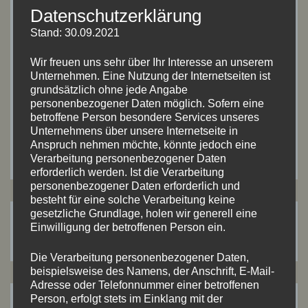
Datenschutzerklärung
Name, E-Mail-Adresse und Website in diesem
Stand: 30.09.2021
Browser für meinen nächsten Kommentar
speichern.
Wir freuen uns sehr über Ihr Interesse an unserem
Unternehmen. Eine Nutzung der Internetseiten ist
grundsätzlich ohne jede Angabe
personenbezogener Daten möglich. Sofern eine
betroffene Person besondere Services unseres
Unternehmens über unsere Internetseite in
Anspruch nehmen möchte, könnte jedoch eine
Verarbeitung personenbezogener Daten
erforderlich werden. Ist die Verarbeitung
personenbezogener Daten erforderlich und
besteht für eine solche Verarbeitung keine
gesetzliche Grundlage, holen wir generell eine
Suchen
Einwilligung der betroffenen Person ein.
Suchen
nach:
Die Verarbeitung personenbezogener Daten,
beispielsweise des Namens, der Anschrift, E-Mail-
Adresse oder Telefonnummer einer betroffenen
Person, erfolgt stets im Einklang mit der
ARTIKEL-ARCHIV