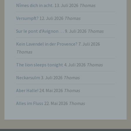
Auftragsverarbeiters befugt sind, die
Nîmes dich in acht.
13. Juli 2026
Thomas
personenbezogenen Daten zu verarbeiten.
Versumpft?
12. Juli 2026
Thomas
k) Einwilligung
Sur le pont d’Avignon …
9. Juli 2026
Thomas
Einwilligung ist jede von der betroffenen
Kein Lavendel in der Provence?
7. Juli 2026
Person freiwillig für den bestimmten Fall in
Thomas
informierter Weise und unmissverständlich
abgegebene Willensbekundung in Form
einer Erklärung oder einer sonstigen
The lion sleeps tonight
4. Juli 2026
Thomas
eindeutigen bestätigenden Handlung, mit der
die betroffene Person zu verstehen gibt, dass
Neckarsulm
3. Juli 2026
Thomas
sie mit der Verarbeitung der sie betreffenden
personenbezogenen Daten einverstanden
ist.
Aber Halle!
24. Mai 2026
Thomas
Alles im Fluss
22. Mai 2026
Thomas
Name und Anschrift des für die Verarbeitung
Verantwortlichen
Verantwortlicher im Sinne der Datenschutz-