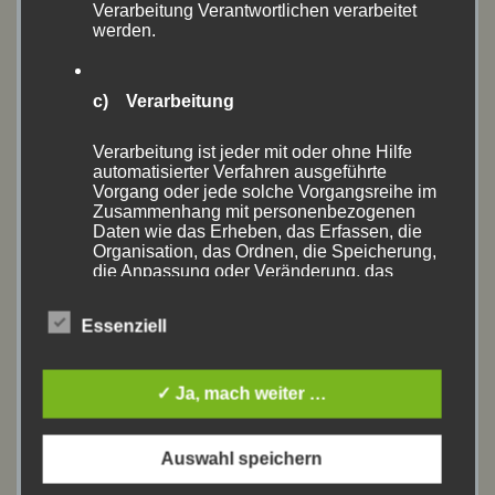
Verarbeitung Verantwortlichen verarbeitet
werden.
September 2019
(6)
August 2019
(13)
c) Verarbeitung
Juli 2019
(2)
Verarbeitung ist jeder mit oder ohne Hilfe
automatisierter Verfahren ausgeführte
Juni 2019
(9)
Vorgang oder jede solche Vorgangsreihe im
Zusammenhang mit personenbezogenen
Daten wie das Erheben, das Erfassen, die
April 2019
(4)
Organisation, das Ordnen, die Speicherung,
die Anpassung oder Veränderung, das
März 2019
(1)
Auslesen, das Abfragen, die Verwendung,
die Offenlegung durch Übermittlung,
Essenziell
Verbreitung oder eine andere Form der
Oktober 2018
(1)
Bereitstellung, den Abgleich oder die
Verknüpfung, die Einschränkung, das
September 2018
(3)
Löschen oder die Vernichtung.
✓ Ja, mach weiter …
August 2018
(10)
Auswahl speichern
d) Einschränkung der Verarbeitung
Juli 2018
(5)