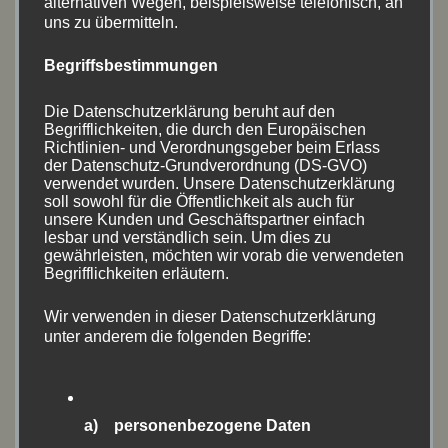
alternativen Wegen, beispielsweise telefonisch, an
April 2024
(2)
uns zu übermitteln.
August 2023
(17)
Begriffsbestimmungen
Juni 2023
(1)
Die Datenschutzerklärung beruht auf den
Begrifflichkeiten, die durch den Europäischen
April 2023
(8)
Richtlinien- und Verordnungsgeber beim Erlass
der Datenschutz-Grundverordnung (DS-GVO)
verwendet wurden. Unsere Datenschutzerklärung
August 2022
(14)
soll sowohl für die Öffentlichkeit als auch für
unsere Kunden und Geschäftspartner einfach
Juni 2022
(11)
lesbar und verständlich sein. Um dies zu
gewährleisten, möchten wir vorab die verwendeten
Mai 2022
(1)
Begrifflichkeiten erläutern.
April 2022
(1)
Wir verwenden in dieser Datenschutzerklärung
unter anderem die folgenden Begriffe:
März 2022
(1)
September 2021
(1)
a) personenbezogene Daten