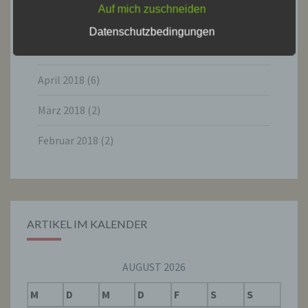
Auf mich zuschneiden
Einschränkung der Verarbeitung ist die
Juni 2018
(4)
Markierung gespeicherter
Datenschutzbedingungen
personenbezogener Daten mit dem Ziel, ihre
künftige Verarbeitung einzuschränken.
Mai 2018
(10)
April 2018
(6)
e) Profiling
März 2018
(2)
Profiling ist jede Art der automatisierten
Verarbeitung personenbezogener Daten, die
Februar 2018
(2)
darin besteht, dass diese
personenbezogenen Daten verwendet
werden, um bestimmte persönliche Aspekte,
die sich auf eine natürliche Person beziehen,
zu bewerten, insbesondere, um Aspekte
bezüglich Arbeitsleistung, wirtschaftlicher
Lage, Gesundheit, persönlicher Vorlieben,
ARTIKEL IM KALENDER
Interessen, Zuverlässigkeit, Verhalten,
Aufenthaltsort oder Ortswechsel dieser
natürlichen Person zu analysieren oder
AUGUST 2026
vorherzusagen.
M
D
M
D
F
S
S