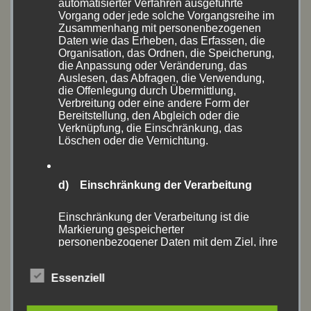
automatisierter Verfahren ausgeführte
Vorgang oder jede solche Vorgangsreihe im
Zusammenhang mit personenbezogenen
Juni 2021
(3)
Daten wie das Erheben, das Erfassen, die
Organisation, das Ordnen, die Speicherung,
Mai 2021
(4)
die Anpassung oder Veränderung, das
Auslesen, das Abfragen, die Verwendung,
September 2020
(1)
die Offenlegung durch Übermittlung,
Verbreitung oder eine andere Form der
Bereitstellung, den Abgleich oder die
August 2020
(18)
Verknüpfung, die Einschränkung, das
Löschen oder die Vernichtung.
Juli 2020
(1)
Juni 2020
(10)
d) Einschränkung der Verarbeitung
Mai 2020
(1)
Einschränkung der Verarbeitung ist die
Markierung gespeicherter
personenbezogener Daten mit dem Ziel, ihre
April 2020
(1)
künftige Verarbeitung einzuschränken.
Oktober 2019
(2)
Essenziell
e) Profiling
September 2019
(6)