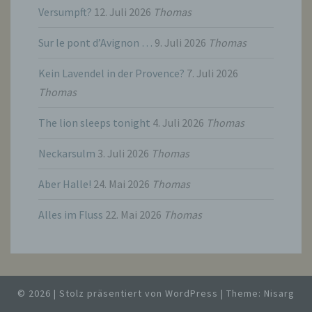
Thuisbrunner Straße 42
Versumpft?
12. Juli 2026
Thomas
90411 Nürnberg
Sur le pont d’Avignon …
9. Juli 2026
Thomas
Germany
Kein Lavendel in der Provence?
7. Juli 2026
Thomas
+49(0)1792035343
The lion sleeps tonight
4. Juli 2026
Thomas
E-Mail: thomas@busgetier.de
Neckarsulm
3. Juli 2026
Thomas
Cookies / SessionStorage / LocalStorage
Aber Halle!
24. Mai 2026
Thomas
Die Internetseiten verwenden teilweise so
genannte Cookies, LocalStorage und
SessionStorage. Dies dient dazu, unser Angebot
Alles im Fluss
22. Mai 2026
Thomas
nutzerfreundlicher, effektiver und sicherer zu
machen. Local Storage und SessionStorage ist
eine Technologie, mit welcher ihr Browser Daten
auf Ihrem Computer oder mobilen Gerät
abspeichert. Cookies sind Textdateien, welche
über einen Internetbrowser auf einem
© 2026
|
Stolz präsentiert von
WordPress
|
Theme:
Nisarg
Computersystem abgelegt und gespeichert