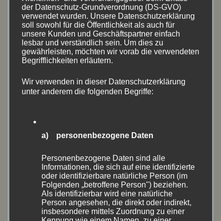
Juli 2026
(8)
der Datenschutz-Grundverordnung (DS-GVO)
verwendet wurden. Unsere Datenschutzerklärung
soll sowohl für die Öffentlichkeit als auch für
Mai 2026
(2)
unsere Kunden und Geschäftspartner einfach
lesbar und verständlich sein. Um dies zu
April 2026
(4)
gewährleisten, möchten wir vorab die verwendeten
Begrifflichkeiten erläutern.
September 2025
(7)
Wir verwenden in dieser Datenschutzerklärung
unter anderem die folgenden Begriffe:
Juni 2025
(8)
Mai 2025
(5)
a) personenbezogene Daten
August 2024
(11)
Personenbezogene Daten sind alle
Juli 2024
(5)
Informationen, die sich auf eine identifizierte
oder identifizierbare natürliche Person (im
Mai 2024
(9)
Folgenden „betroffene Person") beziehen.
Als identifizierbar wird eine natürliche
April 2024
(2)
Person angesehen, die direkt oder indirekt,
insbesondere mittels Zuordnung zu einer
Kennung wie einem Namen, zu einer