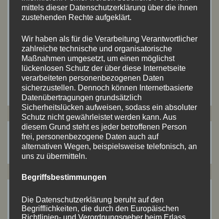
mittels dieser Datenschutzerklärung über die ihnen
Browser für meinen nächsten Kommentar
zustehenden Rechte aufgeklärt.
speichern.
Wir haben als für die Verarbeitung Verantwortlicher
zahlreiche technische und organisatorische
Maßnahmen umgesetzt, um einen möglichst
lückenlosen Schutz der über diese Internetseite
verarbeiteten personenbezogenen Daten
sicherzustellen. Dennoch können Internetbasierte
Datenübertragungen grundsätzlich
Sicherheitslücken aufweisen, sodass ein absoluter
Schutz nicht gewährleistet werden kann. Aus
diesem Grund steht es jeder betroffenen Person
frei, personenbezogene Daten auch auf
Suchen
Suchen
alternativen Wegen, beispielsweise telefonisch, an
nach:
uns zu übermitteln.
Begriffsbestimmungen
ARTIKEL-ARCHIV
Die Datenschutzerklärung beruht auf den
Begrifflichkeiten, die durch den Europäischen
Richtlinien- und Verordnungsgeber beim Erlass