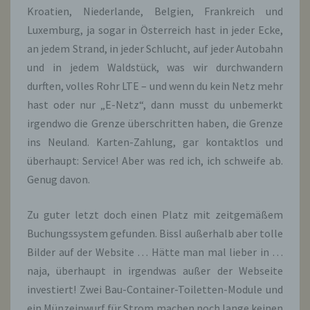
Kroatien, Niederlande, Belgien, Frankreich und
Luxemburg, ja sogar in Österreich hast in jeder Ecke,
an jedem Strand, in jeder Schlucht, auf jeder Autobahn
und in jedem Waldstück, was wir durchwandern
durften, volles Rohr LTE – und wenn du kein Netz mehr
hast oder nur „E-Netz“, dann musst du unbemerkt
irgendwo die Grenze überschritten haben, die Grenze
ins Neuland. Karten-Zahlung, gar kontaktlos und
überhaupt: Service! Aber was red ich, ich schweife ab.
Genug davon.
Zu guter letzt doch einen Platz mit zeitgemäßem
Buchungssystem gefunden. Bissl außerhalb aber tolle
Bilder auf der Website … Hätte man mal lieber in …
naja, überhaupt in irgendwas außer der Webseite
investiert! Zwei Bau-Container-Toiletten-Module und
ein Münzeinwurf für Strom machen noch lange keinen