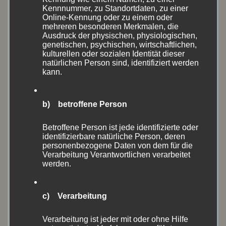
August 2023
(17)
Kennnummer, zu Standortdaten, zu einer
Online-Kennung oder zu einem oder
Juni 2023
(1)
mehreren besonderen Merkmalen, die
Ausdruck der physischen, physiologischen,
genetischen, psychischen, wirtschaftlichen,
April 2023
(8)
kulturellen oder sozialen Identität dieser
natürlichen Person sind, identifiziert werden
August 2022
(14)
kann.
Juni 2022
(11)
b) betroffene Person
Mai 2022
(1)
Betroffene Person ist jede identifizierte oder
April 2022
(1)
identifizierbare natürliche Person, deren
personenbezogene Daten von dem für die
Verarbeitung Verantwortlichen verarbeitet
März 2022
(1)
werden.
September 2021
(1)
c) Verarbeitung
August 2021
(14)
Verarbeitung ist jeder mit oder ohne Hilfe
Juli 2021
(1)