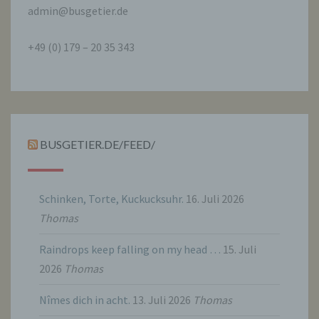
Person freiwillig für den bestimmten Fall in
admin@busgetier.de
informierter Weise und unmissverständlich
abgegebene Willensbekundung in Form
+49 (0) 179 – 20 35 343
einer Erklärung oder einer sonstigen
eindeutigen bestätigenden Handlung, mit der
die betroffene Person zu verstehen gibt, dass
sie mit der Verarbeitung der sie betreffenden
personenbezogenen Daten einverstanden
ist.
BUSGETIER.DE/FEED/
Name und Anschrift des für die Verarbeitung
Verantwortlichen
Schinken, Torte, Kuckucksuhr.
16. Juli 2026
Verantwortlicher im Sinne der Datenschutz-
Thomas
Grundverordnung, sonstiger in den Mitgliedstaaten
der Europäischen Union geltenden
Datenschutzgesetze und anderer Bestimmungen
Raindrops keep falling on my head …
15. Juli
mit datenschutzrechtlichem Charakter ist die:
2026
Thomas
Thomas Besold
Nîmes dich in acht.
13. Juli 2026
Thomas