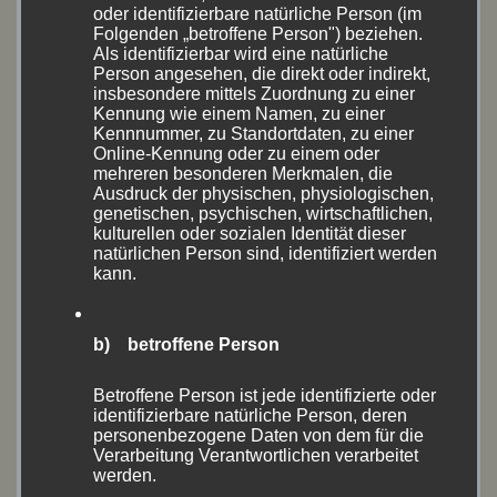
oder identifizierbare natürliche Person (im
Folgenden „betroffene Person") beziehen.
September 2020
(1)
Als identifizierbar wird eine natürliche
Person angesehen, die direkt oder indirekt,
insbesondere mittels Zuordnung zu einer
August 2020
(18)
Kennung wie einem Namen, zu einer
Kennnummer, zu Standortdaten, zu einer
Juli 2020
(1)
Online-Kennung oder zu einem oder
mehreren besonderen Merkmalen, die
Juni 2020
(10)
Ausdruck der physischen, physiologischen,
genetischen, psychischen, wirtschaftlichen,
kulturellen oder sozialen Identität dieser
Mai 2020
(1)
natürlichen Person sind, identifiziert werden
kann.
April 2020
(1)
Oktober 2019
(2)
b) betroffene Person
September 2019
(6)
Betroffene Person ist jede identifizierte oder
identifizierbare natürliche Person, deren
personenbezogene Daten von dem für die
August 2019
(13)
Verarbeitung Verantwortlichen verarbeitet
werden.
Juli 2019
(2)