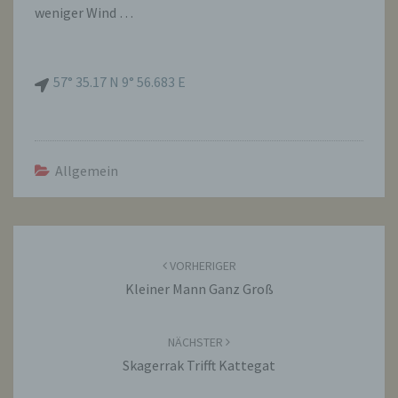
weniger Wind …
57° 35.17 N 9° 56.683 E
Allgemein
Beitragsnavigation
VORHERIGER
Kleiner Mann Ganz Groß
NÄCHSTER
Skagerrak Trifft Kattegat