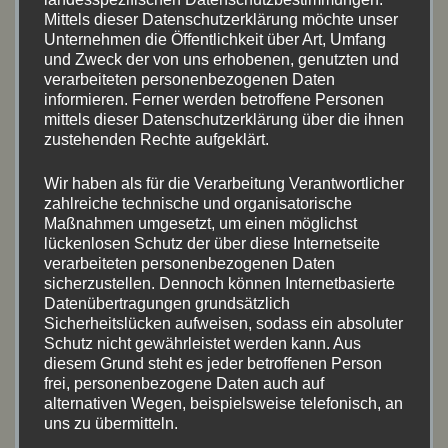
April 2026
(4)
Mittels dieser Datenschutzerklärung möchte unser
Unternehmen die Öffentlichkeit über Art, Umfang
September 2025
(7)
und Zweck der von uns erhobenen, genutzten und
verarbeiteten personenbezogenen Daten
informieren. Ferner werden betroffene Personen
Juni 2025
(8)
mittels dieser Datenschutzerklärung über die ihnen
zustehenden Rechte aufgeklärt.
Mai 2025
(5)
Wir haben als für die Verarbeitung Verantwortlicher
August 2024
(11)
zahlreiche technische und organisatorische
Maßnahmen umgesetzt, um einen möglichst
Juli 2024
(5)
lückenlosen Schutz der über diese Internetseite
verarbeiteten personenbezogenen Daten
Mai 2024
(9)
sicherzustellen. Dennoch können Internetbasierte
Datenübertragungen grundsätzlich
April 2024
(2)
Sicherheitslücken aufweisen, sodass ein absoluter
Schutz nicht gewährleistet werden kann. Aus
diesem Grund steht es jeder betroffenen Person
August 2023
(17)
frei, personenbezogene Daten auch auf
alternativen Wegen, beispielsweise telefonisch, an
Juni 2023
(1)
uns zu übermitteln.