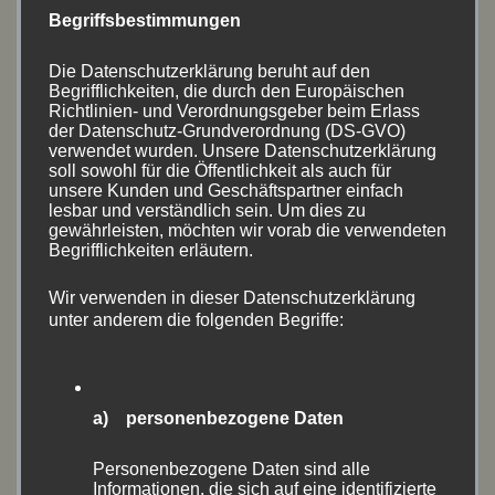
April 2023
(8)
Begriffsbestimmungen
August 2022
(14)
Die Datenschutzerklärung beruht auf den
Begrifflichkeiten, die durch den Europäischen
Juni 2022
(11)
Richtlinien- und Verordnungsgeber beim Erlass
der Datenschutz-Grundverordnung (DS-GVO)
verwendet wurden. Unsere Datenschutzerklärung
Mai 2022
(1)
soll sowohl für die Öffentlichkeit als auch für
unsere Kunden und Geschäftspartner einfach
April 2022
(1)
lesbar und verständlich sein. Um dies zu
gewährleisten, möchten wir vorab die verwendeten
März 2022
(1)
Begrifflichkeiten erläutern.
Wir verwenden in dieser Datenschutzerklärung
September 2021
(1)
unter anderem die folgenden Begriffe:
August 2021
(14)
Juli 2021
(1)
a) personenbezogene Daten
Juni 2021
(3)
Personenbezogene Daten sind alle
Informationen, die sich auf eine identifizierte
Mai 2021
(4)