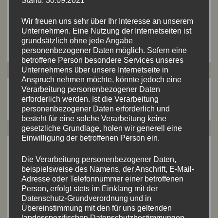
Stand: 30.09.2021
Wir freuen uns sehr über Ihr Interesse an unserem
Unternehmen. Eine Nutzung der Internetseiten ist
grundsätzlich ohne jede Angabe
personenbezogener Daten möglich. Sofern eine
betroffene Person besondere Services unseres
Unternehmens über unsere Internetseite in
Anspruch nehmen möchte, könnte jedoch eine
Verarbeitung personenbezogener Daten
Suchen
Suchen
erforderlich werden. Ist die Verarbeitung
nach:
personenbezogener Daten erforderlich und
besteht für eine solche Verarbeitung keine
gesetzliche Grundlage, holen wir generell eine
Einwilligung der betroffenen Person ein.
ARTIKEL-ARCHIV
Die Verarbeitung personenbezogener Daten,
beispielsweise des Namens, der Anschrift, E-Mail-
Adresse oder Telefonnummer einer betroffenen
Juli 2026
(8)
Person, erfolgt stets im Einklang mit der
Datenschutz-Grundverordnung und in
Mai 2026
(2)
Übereinstimmung mit den für uns geltenden
landesspezifischen Datenschutzbestimmungen.