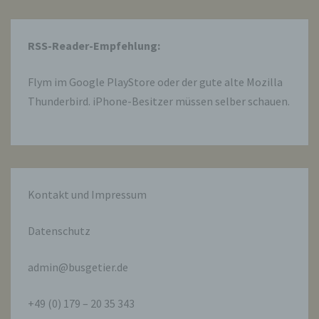
personenbezogenen Daten entscheidet.
Sind die Zwecke und Mittel dieser
Verarbeitung durch das Unionsrecht oder
RSS-Reader-Empfehlung:
das Recht der Mitgliedstaaten vorgegeben,
so kann der Verantwortliche
beziehungsweise können die bestimmten
Flym im
Google PlayStore
oder der gute alte Mozilla
Kriterien seiner Benennung nach dem
Unionsrecht oder dem Recht der
Thunderbird. iPhone-Besitzer müssen selber schauen.
Mitgliedstaaten vorgesehen werden.
h) Auftragsverarbeiter
Auftragsverarbeiter ist eine natürliche oder
Kontakt und Impressum
juristische Person, Behörde, Einrichtung
oder andere Stelle, die personenbezogene
Daten im Auftrag des Verantwortlichen
Datenschutz
verarbeitet.
admin@busgetier.de
i) Empfänger
+49 (0) 179 – 20 35 343