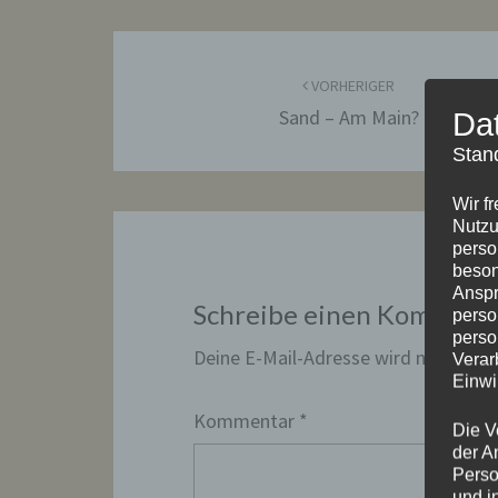
Beitragsnavigation
VORHERIGER
Sand – Am Main?
Da
Stan
Wir f
Nutzu
perso
beson
Anspr
Schreibe einen Komment
perso
perso
Deine E-Mail-Adresse wird nicht veröf
Verar
Einwi
Kommentar
*
Die V
der A
Perso
und i