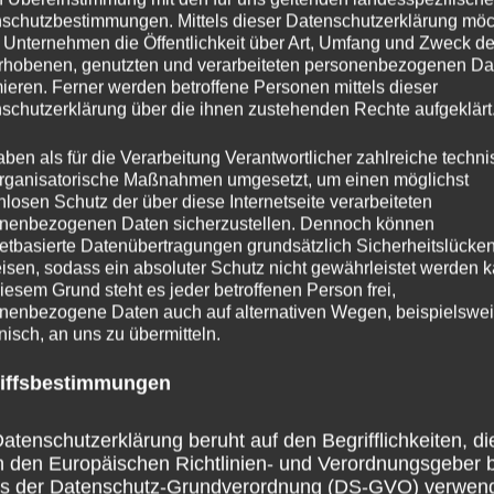
schutzbestimmungen. Mittels dieser Datenschutzerklärung mö
 Unternehmen die Öffentlichkeit über Art, Umfang und Zweck de
rhobenen, genutzten und verarbeiteten personenbezogenen Da
mieren. Ferner werden betroffene Personen mittels dieser
schutzerklärung über die ihnen zustehenden Rechte aufgeklärt
aben als für die Verarbeitung Verantwortlicher zahlreiche techn
rganisatorische Maßnahmen umgesetzt, um einen möglichst
nlosen Schutz der über diese Internetseite verarbeiteten
nenbezogenen Daten sicherzustellen. Dennoch können
netbasierte Datenübertragungen grundsätzlich Sicherheitslücke
isen, sodass ein absoluter Schutz nicht gewährleistet werden k
iesem Grund steht es jeder betroffenen Person frei,
nenbezogene Daten auch auf alternativen Wegen, beispielswe
onisch, an uns zu übermitteln.
iffsbestimmungen
atenschutzerklärung beruht auf den Begrifflichkeiten, di
h den Europäischen Richtlinien- und Verordnungsgeber 
ss der Datenschutz-Grundverordnung (DS-GVO) verwen