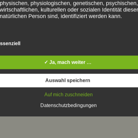
physischen, physiologischen, genetischen, psychischen,
wirtschaftlichen, kulturellen oder sozialen Identität diese
natürlichen Person sind, identifiziert werden kann.
b) betroffene Person
ssenziell
Betroffene Person ist jede identifizierte oder identifizierb
natürliche Person, deren personenbezogene Daten von
✓ Ja, mach weiter …
für die Verarbeitung Verantwortlichen verarbeitet werden
Auswahl speichern
c) Verarbeitung
Auf mich zuschneiden
Datenschutzbedingungen
Verarbeitung ist jeder mit oder ohne Hilfe automatisierte
Verfahren ausgeführte Vorgang oder jede solche
Vorgangsreihe im Zusammenhang mit personenbezoge
Daten wie das Erheben, das Erfassen, die Organisation,
Ordnen, die Speicherung, die Anpassung oder Veränder