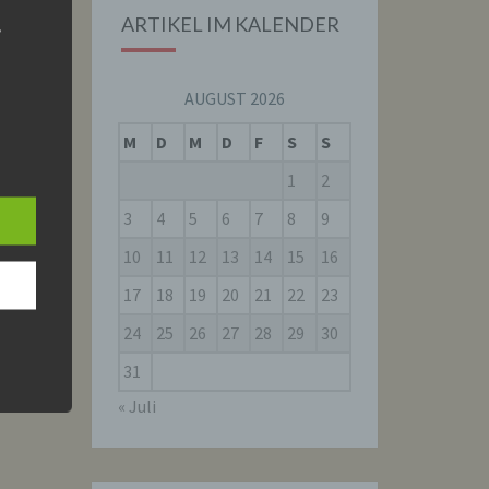
ARTIKEL IM KALENDER
r
AUGUST 2026
M
D
M
D
F
S
S
1
2
are
 dem
3
4
5
6
7
8
9
.
10
11
12
13
14
15
16
17
18
19
20
21
22
23
24
25
26
27
28
29
30
31
r
« Juli
nen
 das
ung,