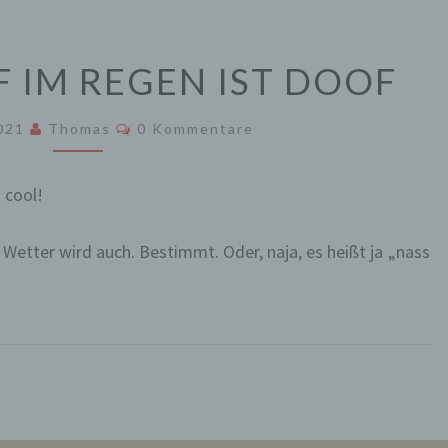
MOHRENHOF
IM REGEN IST DOOF
IM
REGEN
Kommentare
2021
Thomas
0 Kommentare
IST
DOOF
g cool!
 Wetter wird auch. Bestimmt. Oder, naja, es heißt ja „nass