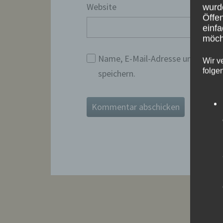
Website
wurd
Öffen
einfa
möcht
Name, E-Mail-Adresse und Websi
Wir v
folge
speichern.