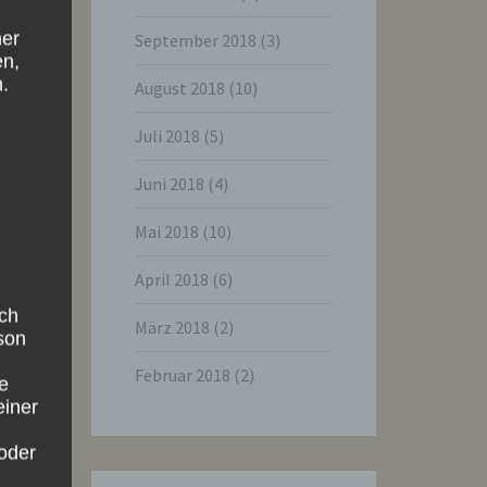
ner
September 2018
(3)
en,
.
August 2018
(10)
Juli 2018
(5)
Juni 2018
(4)
Mai 2018
(10)
April 2018
(6)
ich
März 2018
(2)
rson
Februar 2018
(2)
ie
einer
oder