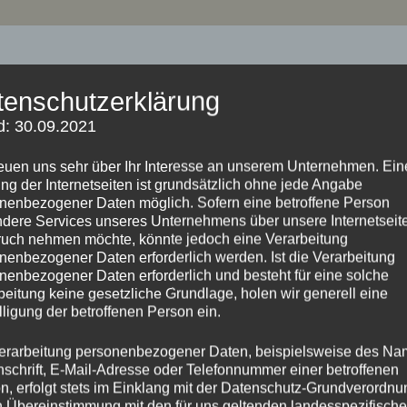
NÄCHSTER
Ein Hauch Von … Nichts?
tenschutzerklärung
d: 30.09.2021
reuen uns sehr über Ihr Interesse an unserem Unternehmen. Ein
ng der Internetseiten ist grundsätzlich ohne jede Angabe
nenbezogener Daten möglich. Sofern eine betroffene Person
dere Services unseres Unternehmens über unsere Internetseite
uch nehmen möchte, könnte jedoch eine Verarbeitung
ar
nenbezogener Daten erforderlich werden. Ist die Verarbeitung
nenbezogener Daten erforderlich und besteht für eine solche
fentlicht.
Erforderliche Felder sind mit
*
markiert
beitung keine gesetzliche Grundlage, holen wir generell eine
lligung der betroffenen Person ein.
erarbeitung personenbezogener Daten, beispielsweise des Na
nschrift, E-Mail-Adresse oder Telefonnummer einer betroffenen
n, erfolgt stets im Einklang mit der Datenschutz-Grundverordnu
n Übereinstimmung mit den für uns geltenden landesspezifisch