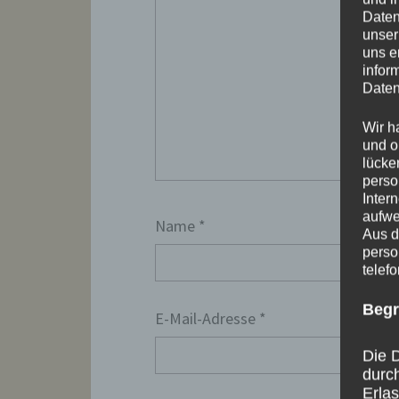
Daten
unser
uns e
infor
Daten
Wir h
und o
lücke
perso
Inter
aufwe
Name
*
Aus d
perso
telef
Begr
E-Mail-Adresse
*
Die D
durc
Erla