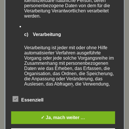
identifizierbare natürliche Person, deren
personenbezogene Daten von dem für die
April 2020
(1)
Verarbeitung Verantwortlichen verarbeitet
werden.
Oktober 2019
(2)
September 2019
(6)
c) Verarbeitung
August 2019
(13)
Verarbeitung ist jeder mit oder ohne Hilfe
automatisierter Verfahren ausgeführte
Vorgang oder jede solche Vorgangsreihe im
Juli 2019
(2)
Zusammenhang mit personenbezogenen
Daten wie das Erheben, das Erfassen, die
Juni 2019
(9)
Organisation, das Ordnen, die Speicherung,
die Anpassung oder Veränderung, das
Auslesen, das Abfragen, die Verwendung,
April 2019
(4)
die Offenlegung durch Übermittlung,
Verbreitung oder eine andere Form der
März 2019
(1)
Bereitstellung, den Abgleich oder die
Essenziell
Verknüpfung, die Einschränkung, das
Oktober 2018
(1)
Löschen oder die Vernichtung.
✓ Ja, mach weiter …
September 2018
(3)
d) Einschränkung der Verarbeitung