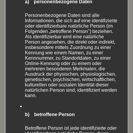
a) personenbezogene Daten
September 2021
(1)
Personenbezogene Daten sind alle
Informationen, die sich auf eine identifizierte
August 2021
(14)
oder identifizierbare natürliche Person (im
Folgenden „betroffene Person") beziehen.
Als identifizierbar wird eine natürliche
Juli 2021
(1)
Person angesehen, die direkt oder indirekt,
insbesondere mittels Zuordnung zu einer
Juni 2021
(3)
Kennung wie einem Namen, zu einer
Kennnummer, zu Standortdaten, zu einer
Mai 2021
(4)
Online-Kennung oder zu einem oder
mehreren besonderen Merkmalen, die
Ausdruck der physischen, physiologischen,
September 2020
(1)
genetischen, psychischen, wirtschaftlichen,
kulturellen oder sozialen Identität dieser
August 2020
(18)
natürlichen Person sind, identifiziert werden
kann.
Juli 2020
(1)
b) betroffene Person
Juni 2020
(10)
Betroffene Person ist jede identifizierte oder
Mai 2020
(1)