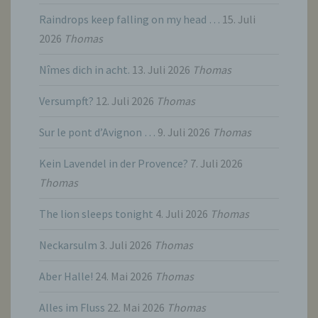
unmittelbaren Verantwortung des
Raindrops keep falling on my head …
15. Juli
Verantwortlichen oder des
Auftragsverarbeiters befugt sind, die
2026
Thomas
personenbezogenen Daten zu verarbeiten.
Nîmes dich in acht.
13. Juli 2026
Thomas
k) Einwilligung
Versumpft?
12. Juli 2026
Thomas
Einwilligung ist jede von der betroffenen
Sur le pont d’Avignon …
9. Juli 2026
Thomas
Person freiwillig für den bestimmten Fall in
informierter Weise und unmissverständlich
abgegebene Willensbekundung in Form
Kein Lavendel in der Provence?
7. Juli 2026
einer Erklärung oder einer sonstigen
Thomas
eindeutigen bestätigenden Handlung, mit der
die betroffene Person zu verstehen gibt, dass
sie mit der Verarbeitung der sie betreffenden
The lion sleeps tonight
4. Juli 2026
Thomas
personenbezogenen Daten einverstanden
ist.
Neckarsulm
3. Juli 2026
Thomas
Aber Halle!
24. Mai 2026
Thomas
Name und Anschrift des für die Verarbeitung
Verantwortlichen
Alles im Fluss
22. Mai 2026
Thomas