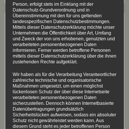
Person, erfolgt stets im Einklang mit der
Datenschutz-Grundverordnung und in
Übereinstimmung mit den für uns geltenden
landesspezifischen Datenschutzbestimmungen.
ARTIKEL-ARCHIV
Mittels dieser Datenschutzerklärung möchte unser
Unternehmen die Öffentlichkeit über Art, Umfang
und Zweck der von uns erhobenen, genutzten und
Juli 2026
(8)
verarbeiteten personenbezogenen Daten
informieren. Ferner werden betroffene Personen
Mai 2026
(2)
mittels dieser Datenschutzerklärung über die ihnen
zustehenden Rechte aufgeklärt.
April 2026
(4)
Wir haben als für die Verarbeitung Verantwortlicher
September 2025
(7)
zahlreiche technische und organisatorische
Maßnahmen umgesetzt, um einen möglichst
Juni 2025
(8)
lückenlosen Schutz der über diese Internetseite
verarbeiteten personenbezogenen Daten
sicherzustellen. Dennoch können Internetbasierte
Mai 2025
(5)
Datenübertragungen grundsätzlich
Sicherheitslücken aufweisen, sodass ein absoluter
August 2024
(11)
Schutz nicht gewährleistet werden kann. Aus
diesem Grund steht es jeder betroffenen Person