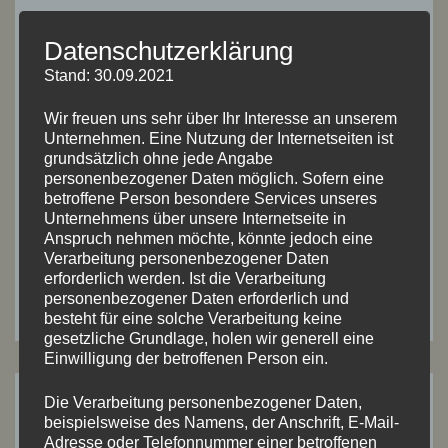
Website
Datenschutzerklärung
Stand: 30.09.2021
Name, E-Mail-Adresse und Website in diesem
Wir freuen uns sehr über Ihr Interesse an unserem
Unternehmen. Eine Nutzung der Internetseiten ist
Browser für meinen nächsten Kommentar
grundsätzlich ohne jede Angabe
speichern.
personenbezogener Daten möglich. Sofern eine
betroffene Person besondere Services unseres
Unternehmens über unsere Internetseite in
Anspruch nehmen möchte, könnte jedoch eine
Verarbeitung personenbezogener Daten
erforderlich werden. Ist die Verarbeitung
personenbezogener Daten erforderlich und
besteht für eine solche Verarbeitung keine
gesetzliche Grundlage, holen wir generell eine
Einwilligung der betroffenen Person ein.
Die Verarbeitung personenbezogener Daten,
Suchen
Suchen
beispielsweise des Namens, der Anschrift, E-Mail-
nach:
Adresse oder Telefonnummer einer betroffenen