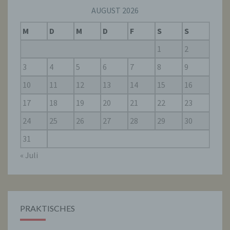
AUGUST 2026
f) Pseudonymisierung
M
D
M
D
F
S
S
Pseudonymisierung ist die Verarbeitung
1
2
personenbezogener Daten in einer Weise,
auf welche die personenbezogenen Daten
3
4
5
6
7
8
9
ohne Hinzuziehung zusätzlicher
Informationen nicht mehr einer spezifischen
10
11
12
13
14
15
16
betroffenen Person zugeordnet werden
können, sofern diese zusätzlichen
17
18
19
20
21
22
23
Informationen gesondert aufbewahrt werden
und technischen und organisatorischen
24
25
26
27
28
29
30
Maßnahmen unterliegen, die gewährleisten,
dass die personenbezogenen Daten nicht
31
einer identifizierten oder identifizierbaren
natürlichen Person zugewiesen werden.
« Juli
g) Verantwortlicher oder für die
Verarbeitung Verantwortlicher
PRAKTISCHES
Verantwortlicher oder für die Verarbeitung
Verantwortlicher ist die natürliche oder