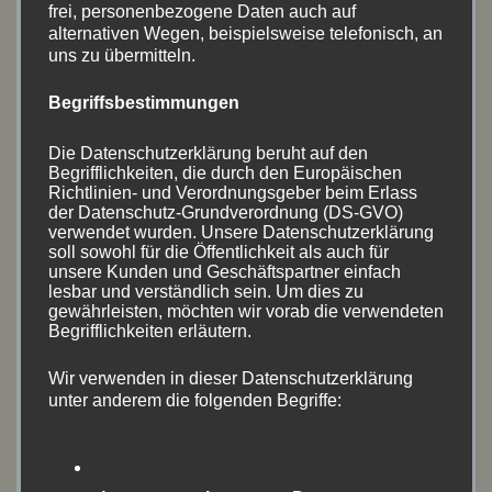
Juli 2024
(5)
frei, personenbezogene Daten auch auf
alternativen Wegen, beispielsweise telefonisch, an
Mai 2024
(9)
uns zu übermitteln.
April 2024
(2)
Begriffsbestimmungen
August 2023
(17)
Die Datenschutzerklärung beruht auf den
Begrifflichkeiten, die durch den Europäischen
Richtlinien- und Verordnungsgeber beim Erlass
Juni 2023
(1)
der Datenschutz-Grundverordnung (DS-GVO)
verwendet wurden. Unsere Datenschutzerklärung
April 2023
(8)
soll sowohl für die Öffentlichkeit als auch für
unsere Kunden und Geschäftspartner einfach
August 2022
(14)
lesbar und verständlich sein. Um dies zu
gewährleisten, möchten wir vorab die verwendeten
Begrifflichkeiten erläutern.
Juni 2022
(11)
Wir verwenden in dieser Datenschutzerklärung
Mai 2022
(1)
unter anderem die folgenden Begriffe:
April 2022
(1)
März 2022
(1)