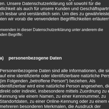
fentlicht.
Erforderliche Felder sind mit
*
markiert
en. Unsere Datenschutzerklärung soll sowohl für die
tlichkeit als auch für unsere Kunden und Geschäftspart
ch lesbar und verständlich sein. Um dies zu gewährleist
en wir vorab die verwendeten Begrifflichkeiten erläutern
erwenden in dieser Datenschutzerklärung unter anderem die
nden Begriffe:
a) personenbezogene Daten
Personenbezogene Daten sind alle Informationen, die s
auf eine identifizierte oder identifizierbare natürliche Pe
(im Folgenden „betroffene Person") beziehen. Als
identifizierbar wird eine natürliche Person angesehen, d
direkt oder indirekt, insbesondere mittels Zuordnung zu 
Kennung wie einem Namen, zu einer Kennnummer, zu
Standortdaten, zu einer Online-Kennung oder zu einem 
mehreren besonderen Merkmalen, die Ausdruck der