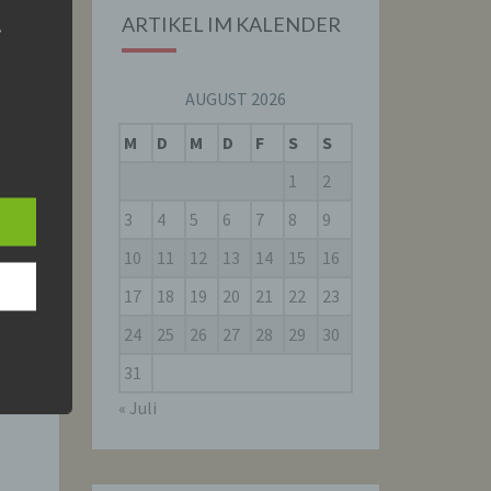
ARTIKEL IM KALENDER
r
AUGUST 2026
M
D
M
D
F
S
S
1
2
are
 dem
3
4
5
6
7
8
9
.
10
11
12
13
14
15
16
17
18
19
20
21
22
23
24
25
26
27
28
29
30
31
r
« Juli
nen
 das
ung,