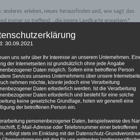
: anderes erleben, neues herausfinden und, wie sagt das
ed immer so treffend: „die innere Landkarte erweitern.“
tenschutzerklärung
auf einer spontanen Wanderung durch und bei Fjällbacka
d: 30.09.2021
 einen Campingplatz direkt in den von der letzten Eiszeit
so typischen Fels-Buckeln.
reuen uns sehr über Ihr Interesse an unserem Unternehmen. Ein
ng der Internetseiten ist grundsätzlich ohne jede Angabe
nenbezogener Daten möglich. Sofern eine betroffene Person
bar!
dere Services unseres Unternehmens über unsere Internetseite
uch nehmen möchte, könnte jedoch eine Verarbeitung
nenbezogener Daten erforderlich werden. Ist die Verarbeitung
rbarmen: zwar nie über 20°C aber immerhin kein Regen
nenbezogener Daten erforderlich und besteht für eine solche
er Wind und oft Sonne. Soll noch besser werden, die
beitung keine gesetzliche Grundlage, holen wir generell eine
lligung der betroffenen Person ein.
erarbeitung personenbezogener Daten, beispielsweise des Na
nschrift, E-Mail-Adresse oder Telefonnummer einer betroffenen
n, erfolgt stets im Einklang mit der Datenschutz-Grundverordnu
n Übereinstimmung mit den für uns geltenden landesspezifisch