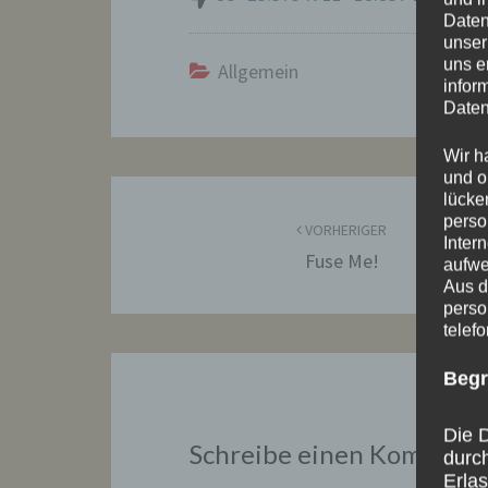
Daten
unser
uns e
Allgemein
infor
Daten
Wir h
und o
Beitragsnavigation
lücke
perso
VORHERIGER
Inter
Fuse Me!
aufwe
Aus d
perso
telef
Begr
Die D
Schreibe einen Komment
durc
Erla