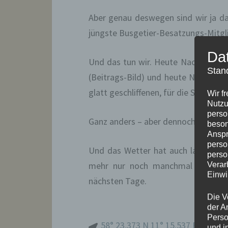
Aber genau deswegen sind wir ja da
jüngste Busgetier-Besatzungs-Mitgli
Da
Und das tun wir. Heute Nachmittag 
Stan
(Beitrags-Bild) und heute Nacht auf
glatt geschliffenen, für die Schären 
Wir f
Nutzu
perso
Ganz anders – aber dennoch wunder
beson
Anspr
perso
Und das Wetter hat auch langsam E
perso
mehr nur noch manchmal bösartig
Verar
Einwi
nächsten Tage.
Die V
der A
Perso
58° 23.373 N 11° 15.537 E
und i