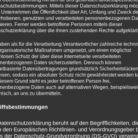
schutzbestimmungen. Mittels dieser Datenschutzerklärung mö
 Unternehmen die Öffentlichkeit über Art, Umfang und Zweck de
rhobenen, genutzten und verarbeiteten personenbezogenen Da
mieren. Ferner werden betroffene Personen mittels dieser
schutzerklärung über die ihnen zustehenden Rechte aufgeklärt
aben als für die Verarbeitung Verantwortlicher zahlreiche techn
rganisatorische Maßnahmen umgesetzt, um einen möglichst
nlosen Schutz der über diese Internetseite verarbeiteten
nenbezogenen Daten sicherzustellen. Dennoch können
NÄCHSTER
netbasierte Datenübertragungen grundsätzlich Sicherheitslücke
Alter Schwede!
isen, sodass ein absoluter Schutz nicht gewährleistet werden k
iesem Grund steht es jeder betroffenen Person frei,
nenbezogene Daten auch auf alternativen Wegen, beispielswe
onisch, an uns zu übermitteln.
iffsbestimmungen
atenschutzerklärung beruht auf den Begrifflichkeiten, di
ar
h den Europäischen Richtlinien- und Verordnungsgeber 
ss der Datenschutz-Grundverordnung (DS-GVO) verwen