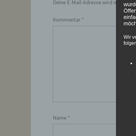
Deine E-Mail-Adresse wird nicht veröf
wurd
Öffen
einfa
Kommentar
*
möcht
Wir v
folge
Name
*